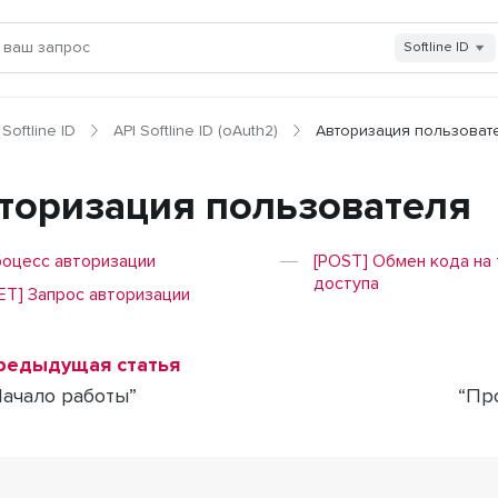
Softline ID
Softline ID
API Softline ID (oAuth2)
Авторизация пользоват
торизация пользователя
оцесс авторизации
[POST] Обмен кода на
доступа
ET] Запрос авторизации
редыдущая статья
Начало работы”
“Пр