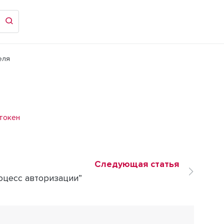
еля
 токен
Следующая статья
оцесс авторизации”