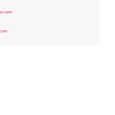
ine.com/
.com