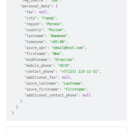
"reg_source"
:
"idm"
,
"personal_data"
:
{
"fax"
:
null
,
"city"
:
"Город"
,
"region"
:
"Регион"
,
"country"
:
"Россия"
,
"lastname"
:
"Фамилия"
,
"timezone"
:
"+05:00"
,
"azure_upn"
:
"email@host.com"
,
"firstname"
:
"Имя"
,
"middlename"
:
"Отчество"
,
"mobile_phone"
:
"4574"
,
"contact_phone"
:
"+7(123) 123-12-31"
,
"additional_fax"
:
null
,
"azure_lastname"
:
"Lastname"
,
"azure_firstname"
:
"Firstname"
,
"additional_contact_phone"
:
null
}
}
}