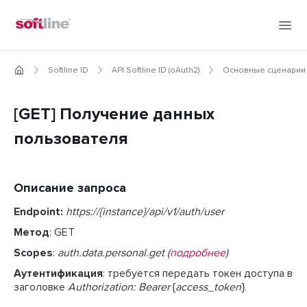
Softline ID
API Softline ID (oAuth2)
Основные сценарии
[GET] Получение данных
пользователя
Описание запроса
Endpoint:
https://{instance}/api/v1/auth/user
Метод
: GET
Scopes
:
auth.data.personal.get (
подробнее
)
Аутентификация
: требуется передать токен доступа в
заголовке
Authorization: Bearer
{
access_token
}.