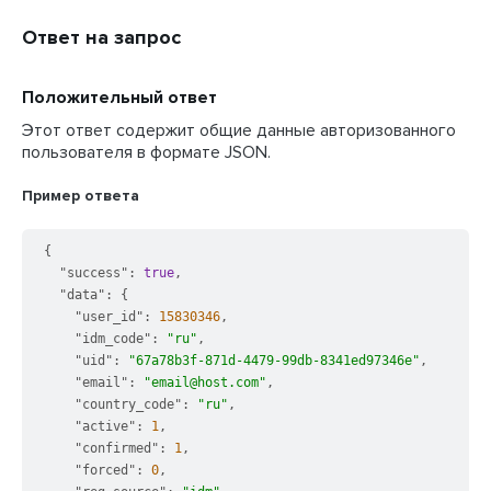
Ответ на запрос
Положительный ответ
Этот ответ содержит общие данные авторизованного
пользователя в формате JSON.
Пример ответа
{
"success"
:
true
,
"data"
:
{
"user_id"
:
15830346
,
"idm_code"
:
"ru"
,
"uid"
:
"67a78b3f-871d-4479-99db-8341ed97346e"
,
"email"
:
"email@host.com"
,
"country_code"
:
"ru"
,
"active"
:
1
,
"confirmed"
:
1
,
"forced"
:
0
,