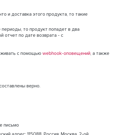
то и доставка этого продукта, то такие
 периоды, то продукт попадет в два
й отчет по дате возврата - с
леживать с помощью
webhook-оповещений
, а также
составлены верно.
ше письмо
ий адрес: 115088, Россия, Москва, 2-ой