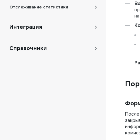
В
Отслеживание статистики
пр
на
Ко
Интеграция
Справочники
Р
Пор
Форм
После 
закрыв
инфор
комисс