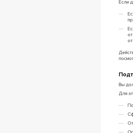
Если 
Ес
пр
Ес
от
от
Действ
посмо
Подт
Вы до
Для э
По
Сф
От
Ор