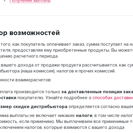
Получение выплаты
ор возможностей
того, как покупатель оплачивает заказ, сумма поступает на 
теля, предоставляя ему приобретенные продукты. В
ы может
шению расчетного периода.
 вашего дохода
от продажи продукта
рассчитывается, как с
бьютора (наша комиссия), налогов и прочих комиссий.
нности взаиморасчетов:
плата производится только
за доставленные позиции зак
оставки
покупателю. Узнайте подробнее о
способах доставки
азмер скидки дистрибьютора
определяется согласно ваше
мма выплаты не включает никакие
налоги
, в том числе нал
оимость, если применимо. Мы выплачиваем все применимые та
ключением налогов, которые взимаются с вашего дохода