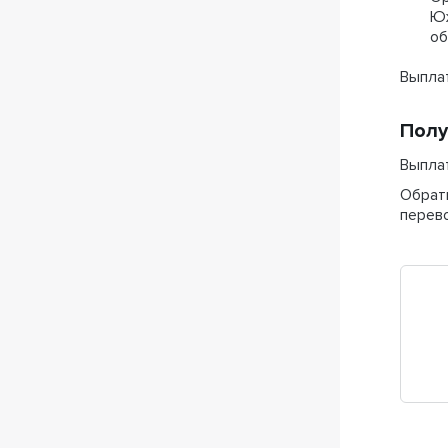
Юж
об
Выплат
Полу
Выпла
Обрат
перев