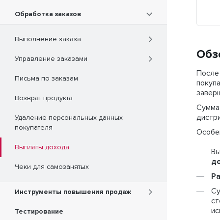
Обработка заказов
Выполнение заказа
Обз
Управление заказами
После 
Письма по заказам
покупа
завер
Возврат продукта
Сумма
дистри
Удаление персональных данных
покупателя
Особе
Выплаты дохода
Вы
д
Чеки для самозанятых
Р
Су
Инструменты повышения продаж
ст
ис
Тестирование