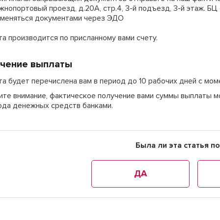
нопортовый проезд, д.20А, стр.4, 3-й подъезд, 3-й этаж. БЦ
меняться документами через ЭДО
а производится по присланному вами счету.
чение выплаты
та будет перечислена вам в период до
10 рабочих дней
с мом
ите внимание, фактическое получение вами суммы выплаты м
ода денежных средств банками.
Была ли эта статья п
ДА