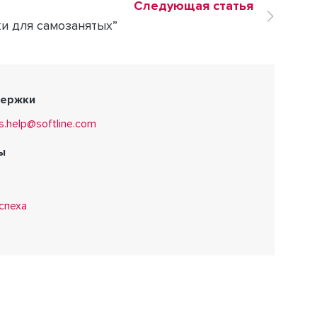
Следующая статья
ки для самозанятых”
держки
s.help@softline.com
ы
спеха