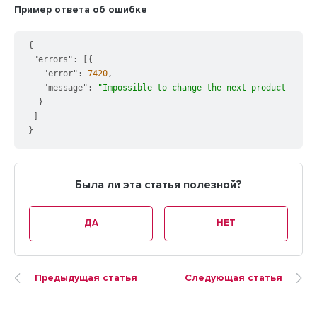
Пример ответа об ошибке
{
"errors"
:
[
{
"error"
:
7420
,
"message"
:
"Impossible to change the next product name 
}
]
}
Была ли эта статья полезной?
ДА
НЕТ
Предыдущая статья
Следующая статья