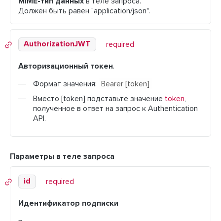
MIME-тип данных
в теле запроса.
Должен быть равен "application/json".
AuthorizationJWT
required
Авторизационный токен
.
Формат значения:
Bearer
[token]
Вместо [token] подставьте значение
token
,
полученное в ответ на запрос к Authentication
API.
Параметры в теле запроса
id
required
Идентификатор подписки