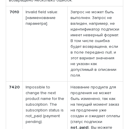
возвращено несколько ошибок.
7010
Invalid field value:
Запрос не может быть
[наименование
выполнен. Запрос не
параметра].
валиден, например, не
идентификатор подписки
имеет неверный формат.
В том числе ошибка
будет возвращена, если
в поле передано null, и
этот вариант значения
не указан как
допустимый в описании
поля.
7420
Impossible to
Название продукта для
change the next
продления не может
product name for the
быть изменено, так как
subscription. The
на текущий момент заказ
subscription status is
на продление уже
not_paid (payment
создан и ожидает оплаты
pending).
(статус подписки
not_paid
). Вы можете