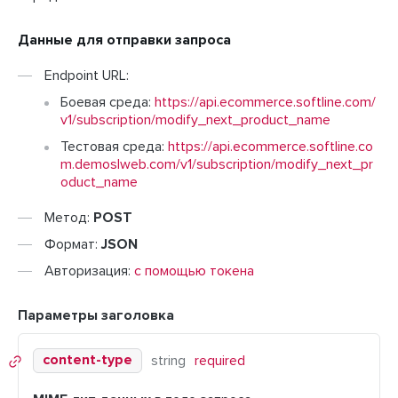
Данные для отправки запроса
Endpoint URL:
Боевая среда:
https://api.ecommerce.softline.com/
v1/subscription/modify_next_product_name
Тестовая среда:
https://api.ecommerce.softline.co
m.demoslweb.com/v1/subscription/modify_next_pr
oduct_name
Метод:
POST
Формат:
JSON
Авторизация:
с помощью токена
Параметры заголовка
content-type
string
required