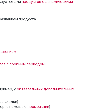
льзуется для
продуктов с динамическими
 названием продукта
одлением
тов с пробным периодом
)
пример, у
обязательных дополнительных
ез скидки)
мер, с помощью
промоакции
)