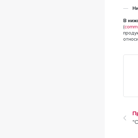
Н
В ниж
(
comme
продук
относи
П
“