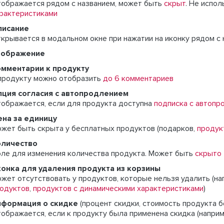
ображается рядом с названием, может быть
скрыт
. Не испо
рактеристиками
писание
крывается в модальном окне при нажатии на иконку рядом с
зображение
мментарии к продукту
продукту можно отобразить
до 6 комментариев
ция согласия с автопродлением
ображается, если для продукта доступна
подписка с автопр
на за единицу
жет быть скрыта у бесплатных продуктов (подарков,
продук
оличество
ле для изменения количества продукта. Может быть
скрыто
онка для удаления продукта из корзины
жет отсутствовать у продуктов, которые нельзя удалить (на
одуктов
,
продуктов с динамическими характеристиками
)
нформация о скидке
(процент скидки, стоимость продукта б
ображается, если к продукту была применена скидка (напри