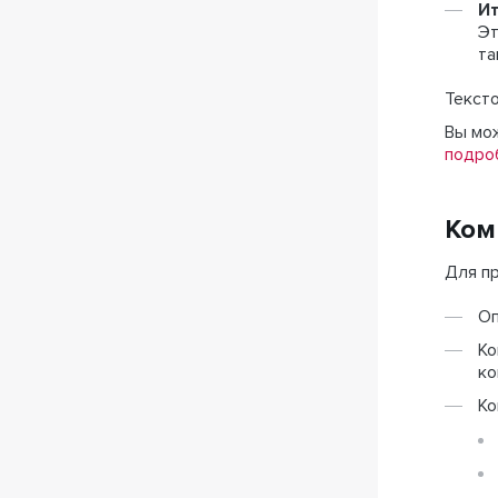
Ит
Эт
та
Тексто
Вы мо
подро
Ком
Для п
Оп
Ко
ко
Ко