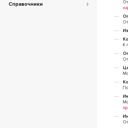
От
Справочники
ха
О
От
И
Ко
К 
Оп
От
Це
Мо
К
По
Ик
Мо
пр
И
От