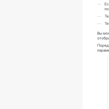
Ес
по
Те
Те
Вы мо
отобра
Поряд
парам