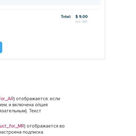
for_AR
) отображается, если
ем, и включена опция
язательным). Текст
uct_for_MR
) отображается во
 настроена подписка.