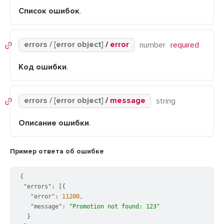
Список ошибок
.
errors / [error object]
/
error
number
required
Код ошибки
.
errors / [error object]
/
message
string
Описание ошибки
.
Пример ответа об ошибке
{
"errors"
:
[
{
"error"
:
11200
,
"message"
:
"Promotion not found: 123"
}