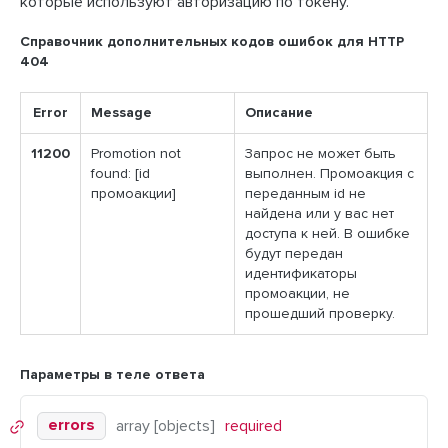
которые используют авторизацию по токену.
Справочник дополнительных кодов ошибок для HTTP
404
Error
Message
Описание
11200
Promotion not
Запрос не может быть
found: [id
выполнен. Промоакция с
промоакции]
переданным id не
найдена или у вас нет
доступа к ней. В ошибке
будут передан
идентификаторы
промоакции, не
прошедший проверку.
Параметры в теле ответа
errors
array [objects]
required