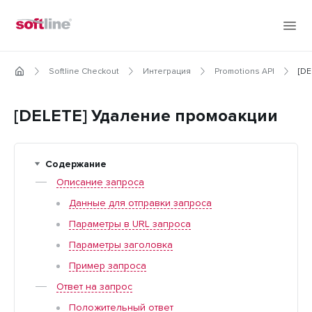
Softline Checkout
Интеграция
Promotions API
[DE
[DELETE] Удаление промоакции
Содержание
Описание запроса
Данные для отправки запроса
Параметры в URL запроса
Параметры заголовка
Пример запроса
Ответ на запрос
Положительный ответ