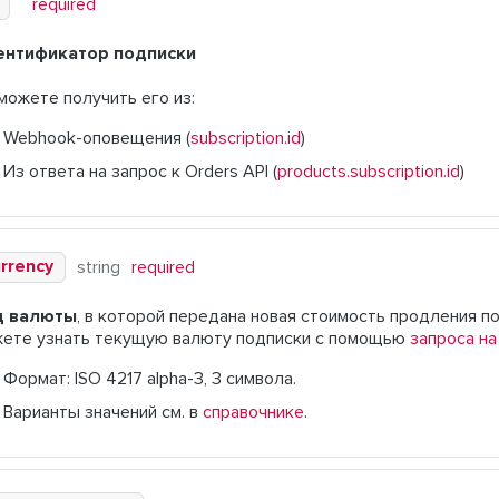
required
ентификатор подписки
можете получить его из:
Webhook-оповещения (
subscription.id
)
Из ответа на запрос к Orders API (
products.subscription.id
)
rrency
string
required
д валюты
, в которой передана новая стоимость продления п
ете узнать текущую валюту подписки с помощью
запроса на
Формат: ISO 4217 alpha-3, 3 символа.
Варианты значений см. в
справочнике
.