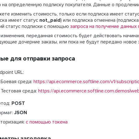
 на определенную подписку покупателя. Данные о продлении
ете изменить стоимость, только если подписка имеет стату
ска имеет статус
not_paid
) или подписка отменена (подписк
ий статус подписки с помощью
запроса на получение данных
изменения, переданная стоимость будет действовать начина
ующие дочерние заказы, или пока не будут передано новое 
ые для отправки запроса
dpoint URL:
Боевая среда:
https://api.ecommerce.softline.com/v1/subscripti
Тестовая среда:
https://api.ecommerce.softline.com.demoslweb.
етод:
POST
ормат:
JSON
торизация:
с помощью токена
метры заголовка