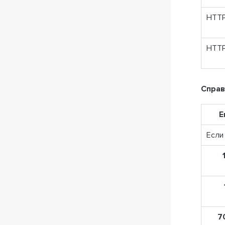
HTTP
HTTP/
Справ
E
Если
7