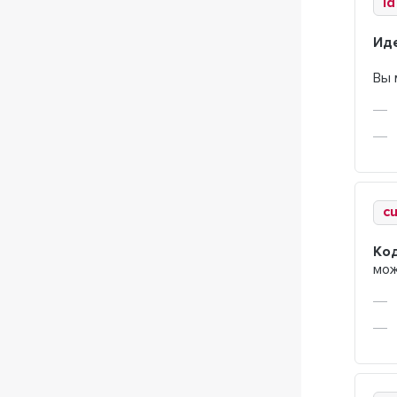
id
Ид
Вы 
cu
Ко
мож