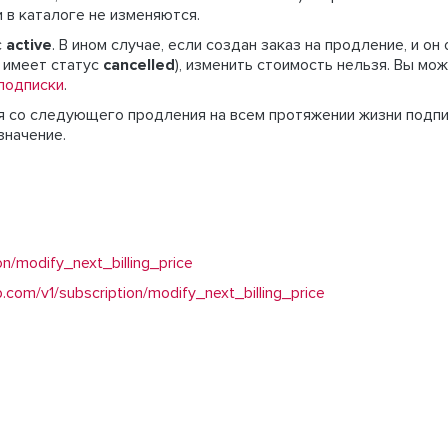
 в каталоге не изменяются.
с
active
. В ином случае, если создан заказ на продление, и о
а имеет статус
cancelled
), изменить стоимость нельзя. Вы мо
 подписки
.
я со следующего продления на всем протяжении жизни подпи
значение.
on/modify_next_billing_price
com/v1/subscription/modify_next_billing_price