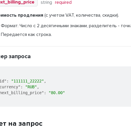
xt_billing_price
string
required
оимость продления
(с учетом VAT, количества, скидки).
Формат: Число с 2 десятичными знаками, разделитель - точк
Передается как строка.
ер запроса
id"
:
"111111_22222"
,
currency"
:
"RUB"
,
next_billing_price"
:
"80.00"
ет на запрос