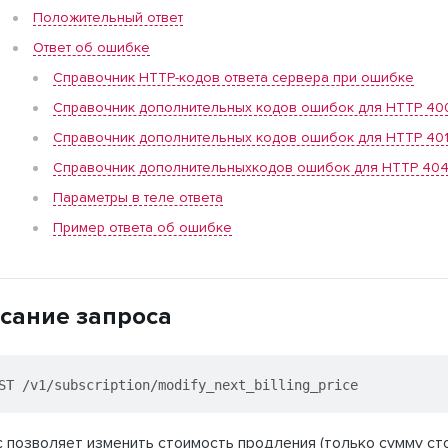
Положительный ответ
Ответ об ошибке
Справочник HTTP-кодов ответа сервера при ошибке
Справочник дополнительных кодов ошибок для HTTP 40
Справочник дополнительных кодов ошибок для HTTP 40
Справочник дополнительныхкодов ошибок для HTTP 40
Параметры в теле ответа
Пример ответа об ошибке
сание запроса
ST /v1/subscription/modify_next_billing_price
 позволяет изменить стоимость продления (только сумму сто