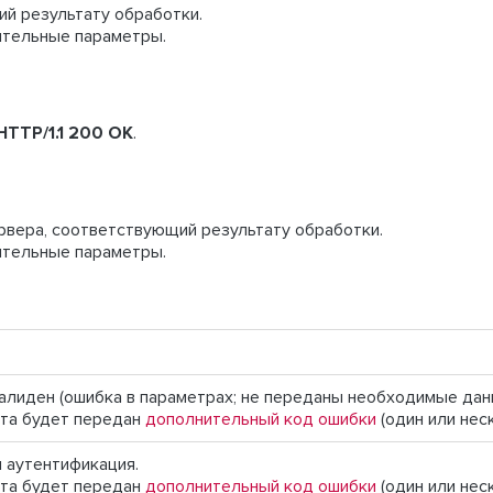
ий результату обработки.
нительные параметры.
HTTP/1.1 200 OK
.
ервера, соответствующий результату обработки.
нительные параметры.
алиден (ошибка в параметрах; не переданы необходимые данны
ета будет передан
дополнительный код ошибки
(один или неск
 аутентификация.
ета будет передан
дополнительный код ошибки
(один или нес