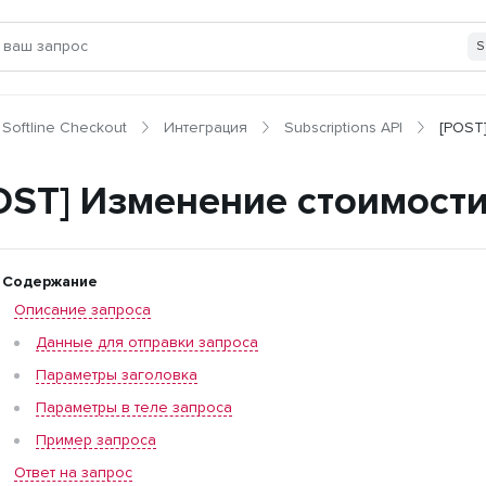
S
Softline Checkout
Интеграция
Subscriptions API
[POST
OST] Изменение стоимости
Содержание
Описание запроса
Данные для отправки запроса
Параметры заголовка
Параметры в теле запроса
Пример запроса
Ответ на запрос