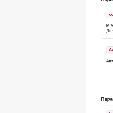
c
MI
Дол
A
Ав
Пара