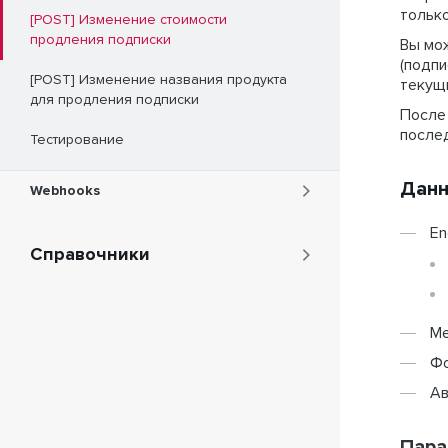
только
[POST] Изменение стоимости
продления подписки
Вы мож
(подпи
[POST] Изменение названия продукта
текущ
для продления подписки
После 
послед
Тестирование
Данн
Webhooks
En
Справочники
М
Ф
Ав
Пара