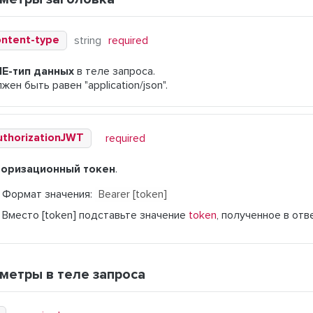
ontent-type
string
required
ME-тип данных
в теле запроса.
жен быть равен "application/json".
uthorizationJWT
required
торизационный токен
.
Формат значения:
Bearer
[token]
Вместо [token] подставьте значение
token
, полученное в отве
метры в теле запроса