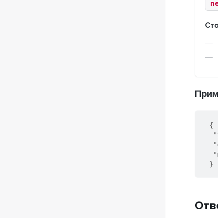
ne
Ст
Прим
{
"
"
"
}
Отв