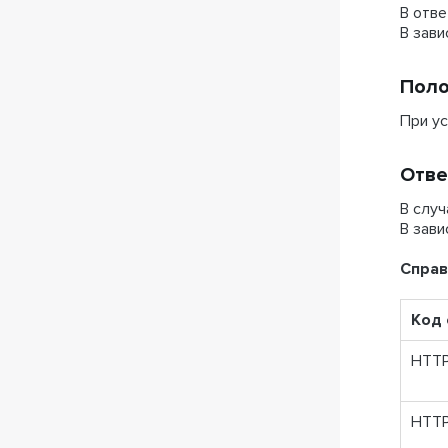
В отве
В зави
Поло
При у
Отве
В случ
В зави
Справ
Код 
HTTP
HTTP/